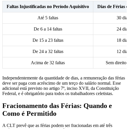
Faltas Injustificadas no Período Aquisitivo
Dias de Férias 
Até 5 faltas
30 dia
De 6 a 14 faltas
24 dia
De 15 a 23 faltas
18 dia
De 24 a 32 faltas
12 dia
Acima de 32 faltas
Sem direito a
Independentemente da quantidade de dias, a remuneração das férias
deve ser paga com acréscimo de um terço do salário normal. Esse
adicional está previsto no artigo 7º, inciso XVII, da Constituição
Federal, e é obrigatório para todos os trabalhadores celetistas.
Fracionamento das Férias: Quando e
Como é Permitido
A CLT prevê que as férias podem ser fracionadas em até três