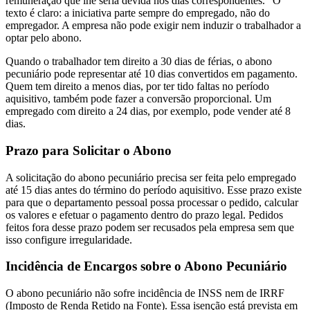
remuneração que lhe seria devida nos dias correspondentes.” O
texto é claro: a iniciativa parte sempre do empregado, não do
empregador. A empresa não pode exigir nem induzir o trabalhador a
optar pelo abono.
Quando o trabalhador tem direito a 30 dias de férias, o abono
pecuniário pode representar até 10 dias convertidos em pagamento.
Quem tem direito a menos dias, por ter tido faltas no período
aquisitivo, também pode fazer a conversão proporcional. Um
empregado com direito a 24 dias, por exemplo, pode vender até 8
dias.
Prazo para Solicitar o Abono
A solicitação do abono pecuniário precisa ser feita pelo empregado
até 15 dias antes do término do período aquisitivo. Esse prazo existe
para que o departamento pessoal possa processar o pedido, calcular
os valores e efetuar o pagamento dentro do prazo legal. Pedidos
feitos fora desse prazo podem ser recusados pela empresa sem que
isso configure irregularidade.
Incidência de Encargos sobre o Abono Pecuniário
O abono pecuniário não sofre incidência de INSS nem de IRRF
(Imposto de Renda Retido na Fonte). Essa isenção está prevista em