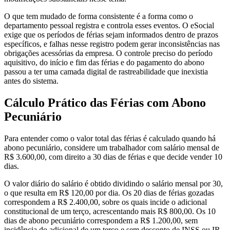
O que tem mudado de forma consistente é a forma como o
departamento pessoal registra e controla esses eventos. O eSocial
exige que os períodos de férias sejam informados dentro de prazos
específicos, e falhas nesse registro podem gerar inconsistências nas
obrigações acessórias da empresa. O controle preciso do período
aquisitivo, do início e fim das férias e do pagamento do abono
passou a ter uma camada digital de rastreabilidade que inexistia
antes do sistema.
Cálculo Prático das Férias com Abono
Pecuniário
Para entender como o valor total das férias é calculado quando há
abono pecuniário, considere um trabalhador com salário mensal de
R$ 3.600,00, com direito a 30 dias de férias e que decide vender 10
dias.
O valor diário do salário é obtido dividindo o salário mensal por 30,
o que resulta em R$ 120,00 por dia. Os 20 dias de férias gozadas
correspondem a R$ 2.400,00, sobre os quais incide o adicional
constitucional de um terço, acrescentando mais R$ 800,00. Os 10
dias de abono pecuniário correspondem a R$ 1.200,00, sem
incidência do adicional de um terço e sem desconto de INSS ou IR.