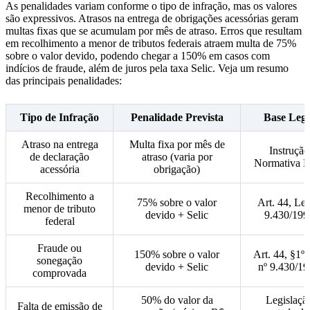
As penalidades variam conforme o tipo de infração, mas os valores
são expressivos. Atrasos na entrega de obrigações acessórias geram
multas fixas que se acumulam por mês de atraso. Erros que resultam
em recolhimento a menor de tributos federais atraem multa de 75%
sobre o valor devido, podendo chegar a 150% em casos com
indícios de fraude, além de juros pela taxa Selic. Veja um resumo
das principais penalidades:
Tipo de Infração
Penalidade Prevista
Base Lega
Atraso na entrega
Multa fixa por mês de
Instrução
de declaração
atraso (varia por
Normativa 
acessória
obrigação)
Recolhimento a
75% sobre o valor
Art. 44, Lei
menor de tributo
devido + Selic
9.430/199
federal
Fraude ou
150% sobre o valor
Art. 44, §1º,
sonegação
devido + Selic
nº 9.430/1
comprovada
50% do valor da
Legislaçã
Falta de emissão de